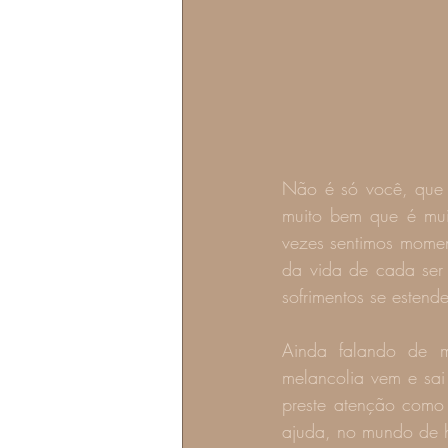
Não é só você, que 
muito bem que é mui
vezes sentimos moment
da vida de cada ser
sofrimentos se esten
Ainda falando de m
melancolia vem e sai
preste atenção como
ajuda, no mundo de h