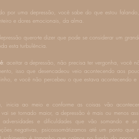
do por uma depressão, você sabe do que estou falando, 
nteiro e dores emocionais, da alma.
epressão quero-te dizer que pode se considerar um grande 
da esta turbulência.
 é
: aceitar a depressão, não precisa ter vergonha, você n
imento, isso que desencadeou veio acontecendo aos pouco
inho, e você não percebeu o que estava acontecendo e a
 inicia ao meio e conforme as coisas vão acontecen
vai se tornado maior, a depressão é mais ou menos ass
ões, adversidades e dificuldades que vão somando e se
oções negativas, psicossomátizamos até um ponto que 
O sofrimento é tamanho que caímos no fundo do poço e 