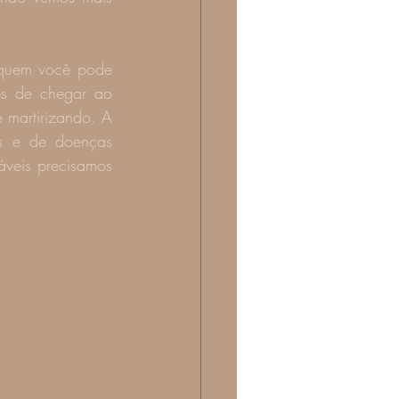
quem você pode 
es de chegar ao 
 martirizando. A 
es e de doenças 
veis precisamos 