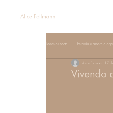
Alice Follmann
Todos os posts
Entenda e supere a dep
Alice Follmann
17 d
Sentimentos e emoções
Estados 
Vivendo 
Fases da vida