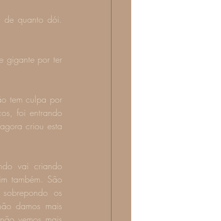
de quanto dói. 
gigante por ter 
ão tem culpa por 
s, foi entrando 
gora criou esta 
do vai criando 
im também. São 
 sobrepondo os 
não damos mais 
não vemos mais 