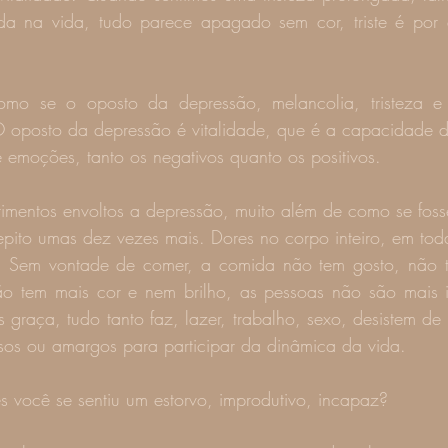
a na vida, tudo parece apagado sem cor, triste é por 
mo se o oposto da depressão, melancolia, tristeza e
O oposto da depressão é vitalidade, que é a capacidade d
 emoções, tanto os negativos quanto os positivos.
rimentos envoltos a depressão, muito além de como se foss
repito umas dez vezes mais. Dores no corpo inteiro, em toda
é. Sem vontade de comer, a comida não tem gosto, não t
o tem mais cor e nem brilho, as pessoas não são mais in
 graça, tudo tanto faz, lazer, trabalho, sexo, desistem de t
nsos ou amargos para participar da dinâmica da vida.
s você se sentiu um estorvo, improdutivo, incapaz?