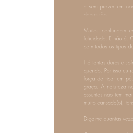
e sem prazer em nad
depressão.
Muitos confundem co
felicidade. E não é. 
com todos os tipos de
Há tantas dores e sof
querido. Por isso eu 
força de ficar em p
graça. A natureza nã
assuntos não tem mais
muito cansada(o), te
Diga-me quantas veze