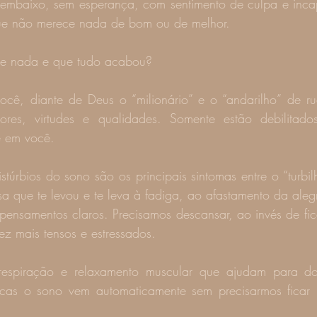
embaixo, sem esperança, com sentimento de culpa e incap
ue não merece nada de bom ou de melhor.
e nada e que tudo acabou?
cê, diante de Deus o “milionário” e o “andarilho” de r
ores, virtudes e qualidades. Somente estão debilitado
e em você.
stúrbios do sono são os principais sintomas entre o “turbil
a que te levou e te leva à fadiga, ao afastamento da alegr
 pensamentos claros. Precisamos descansar, ao invés de fi
ez mais tensos e estressados.
 respiração e relaxamento muscular que ajudam para dor
nicas o sono vem automaticamente sem precisarmos ficar