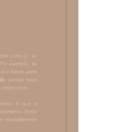
be como é, sei 
Por exemplo, às 
al e fazem parte 
do
, porque estes 
s vezes anos.
erença é que a 
atamento. Então 
e imediatamente 