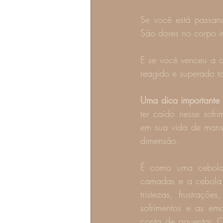
Se você está passan
São dores no corpo i
E se você venceu a d
reagido e superado to
Uma dica importante
ter caído nesse sofr
em sua vida de mans
dimensão.
É como uma cebola,
camadas e a cebola 
tristezas, frustraç
sofrimentos e as em
conta de aguentar. 