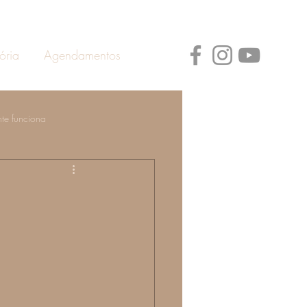
ória
Agendamentos
te funciona
ann
Prevenção de Doenças