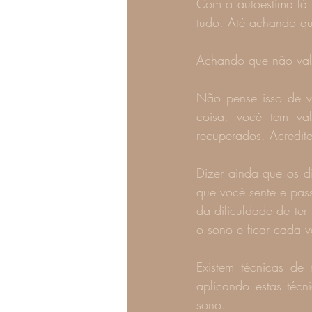
Com a autoestima lá 
tudo. Até achando q
Achando que não val
Não pense isso de vo
coisa, você tem val
recuperados. Acredit
Dizer ainda que os di
que você sente e pass
da dificuldade de ter
o sono e ficar cada v
Existem técnicas de
aplicando estas téc
sono.