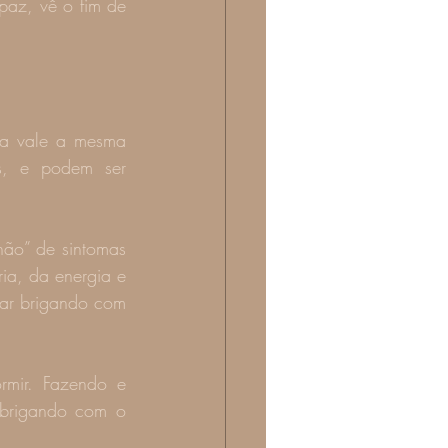
az, vê o fim de 
ua vale a mesma 
s, e podem ser 
hão” de sintomas 
ia, da energia e 
car brigando com 
mir. Fazendo e 
 brigando com o 