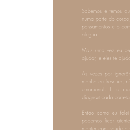
Sabemos e temos qu
numa parte do corpo, 
pensamentos e o comp
alegria.
Mais uma vez eu peç
ajudar, e eles te aju
As vezes por ignorâ
manha ou frescura, 
emocional. E o ma
diagnosticada corret
Então como eu falei
podemos ficar atento
manter com saúde e v