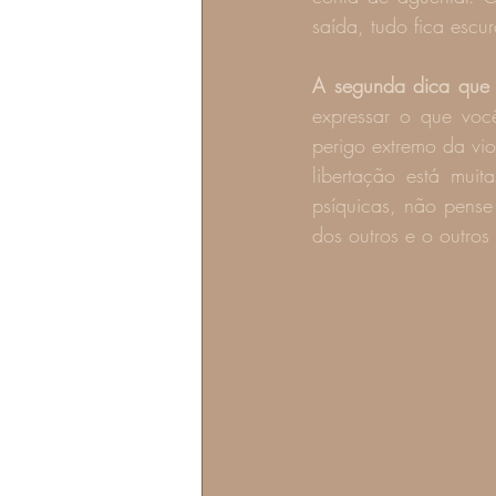
saída, tudo fica escu
A segunda dica que 
expressar o que você
perigo extremo da vio
libertação está mui
psíquicas, não pense
dos outros e o outros