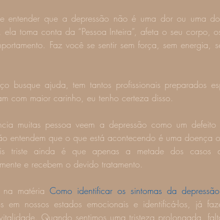
e entender que a depressão não é uma dor ou uma doe
ela toma conta da “Pessoa Inteira”, afeta o seu corpo, os
ortamento. Faz você se sentir sem força, sem energia, s
o busque ajuda, tem tantos profissionais preparados es
dam com maior carinho, eu tenho certeza disso.
ncia muitas pessoa veem a depressão como um defeito d
não entendem que o que está acontecendo é uma doença o
is triste ainda é que apenas a metade dos casos d
amente e recebem o devido tratamento.
 na matéria 
Como identificar os sintomas da depressão
s em nossos estados emocionais e identificá-los, já faz
italidade. Quando sentimos uma tristeza prolongada, fal