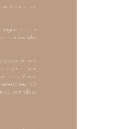
que estamos em 
 mágoa fosse a 
e sabermos lidar 
e perder um ente 
s as juntas, sem 
em sabor é sem 
teressantes. Os 
udo, sentindo-se 