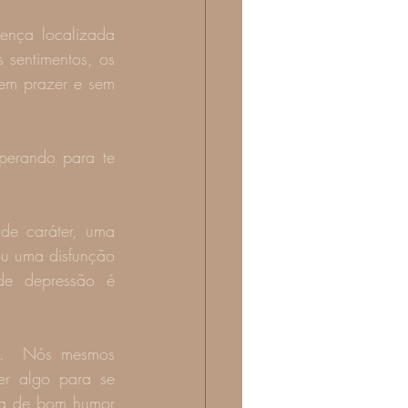
nça localizada 
 sentimentos, os 
em prazer e sem 
perando para te 
e caráter, uma 
u uma disfunção 
e depressão é 
.  Nós mesmos 
er algo para se 
ta de bom humor 