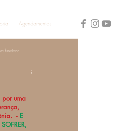
ória
Agendamentos
te funciona
ann
Prevenção de Doenças
s por uma 
erança, 
nia.  - 
E 
SOFRER, 