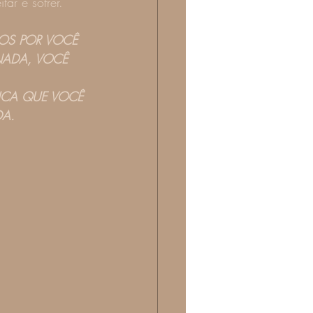
tar e sofrer.
OS POR VOCÊ 
RNADA, VOCÊ 
FICA QUE VOCÊ 
DA.