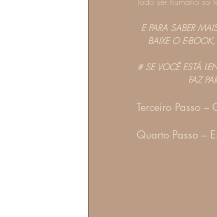
Todo ser humano só tem
E PARA SABER MAI
BAIXE O E-BOOK,
# SE VOCÊ ESTÁ LE
FAZ PA
Terceiro Passo –
Quarto Passo – E