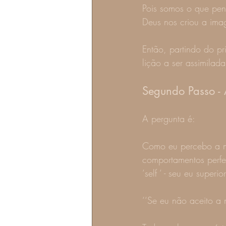
Pois somos o que pen
Deus nos criou a ima
Então, partindo do p
lição a ser assimilad
Segundo Passo -
A pergunta é:
Como eu percebo a mi
comportamentos perfe
‘self ‘ - seu eu superior
‘‘Se eu não aceito a 