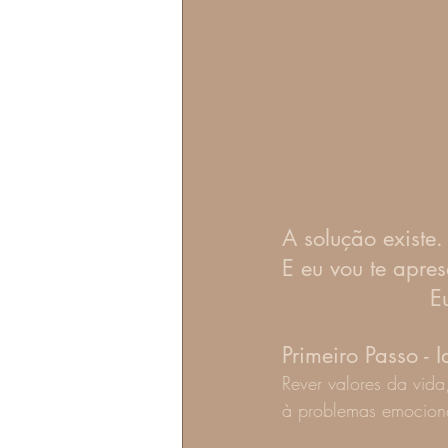
A solução existe.
E eu vou te apres
 
Primeiro Passo - 
Rever valores da vida
à problemas emocionai