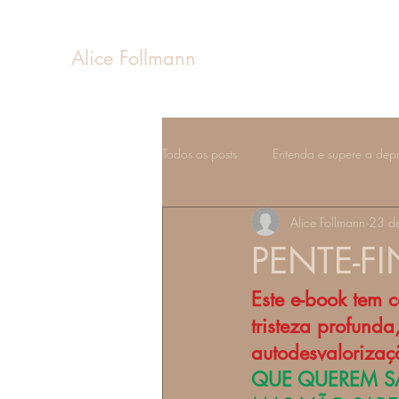
Alice Follmann
Todos os posts
Entenda e supere a dep
Alice Follmann
23 de
Sentimentos e emoções
Estados 
PENTE-F
Este e-book tem 
Fases da vida
tristeza profund
autodesvalorização
QUE QUEREM SA