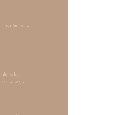
ntimos tem uma 
alterados, 
 seu corpo, o 