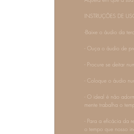
INSTRUÇÕES DE US
-Baixe o áudio da te
- Ouça o áudio de pre
- Procure se deitar n
- Coloque o áudio nu
- O ideal é não ador
mente trabalha o temp
- Para a eficácia da 
o tempo que nosso in