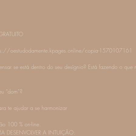
 GRATUITO
tps://oestudodamente.kpages.online/copia-1570107161
ensar se está dentro do seu desígnio? Está fazendo o que 
eu “dom”?
ra te ajudar a se harmonizar
ão 100 % on-line.
RA DESENVOLVER A INTUIÇÃO: