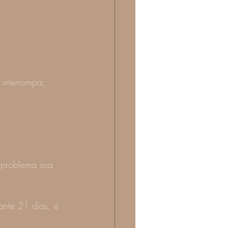
 interrompa;
 problema sua 
ante 21 dias, é 