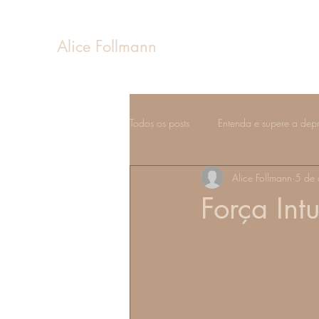
Alice Follmann
Todos os posts
Entenda e supere a dep
Alice Follmann
5 de 
Sentimentos e emoções
Estados 
Força Intu
Fases da vida