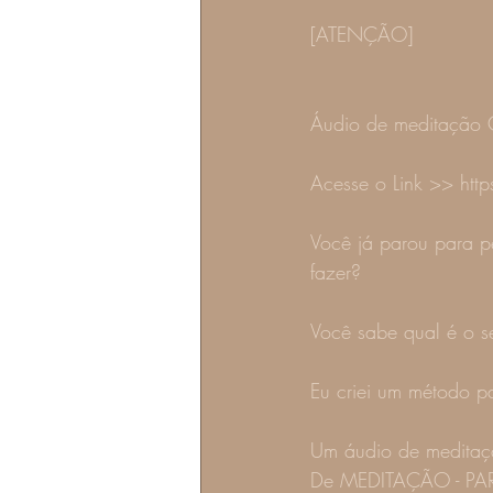
[ATENÇÃO]
Áudio de meditação
Acesse o Link >> ht
Você já parou para p
fazer?
Você sabe qual é o s
Eu criei um método pa
Um áudio de meditaç
De MEDITAÇÃO - PA