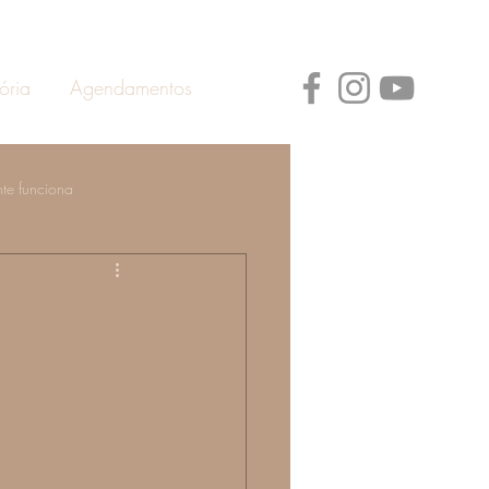
ória
Agendamentos
te funciona
ann
Prevenção de Doenças