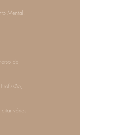
nto Mental.
merso de 
Profissão, 
citar vários 