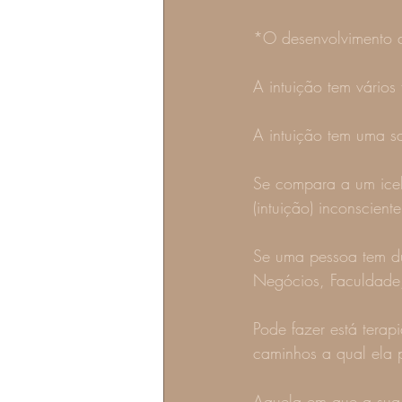
*O desenvolvimento d
A intuição tem vários 
A intuição tem uma s
Se compara a um iceb
(intuição) inconsciente
Se uma pessoa tem dúv
Negócios, Faculdade,
Pode fazer está terap
caminhos a qual ela 
Aquela em que a sua i