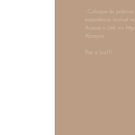
- Coloque às práticas
experiência incrível n
Acesse o Link >> ht
Abraços
Paz e Luz!!!