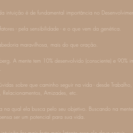
a intuição é de fundamental importância no Desenvolvime
fatores - pela sensibilidade - e o que vem da genética.
abedoria maravilhosa, mais do que oração.
erg. A mente tem 10% desenvolvido (consciente) e 90% i
.
idas sobre que caminho seguir na vida - desde Trabalho, 
 Relacionamentos, Amizades, etc.
ia na qual ela busca pelo seu objetivo. Buscando na mente 
pensa ser um potencial para sua vida.
ntuição for mais forte mais latente esse ele deve seguir.