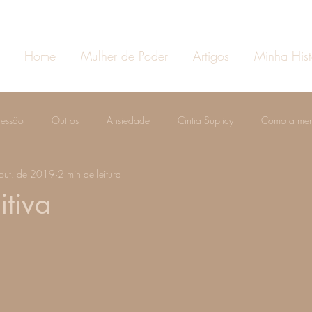
Home
Mulher de Poder
Artigos
Minha Hist
ressão
Outros
Ansiedade
Cintia Suplicy
Como a men
out. de 2019
2 min de leitura
emocionais
WEBINARIO
Educação dos filhos
Alice Follm
itiva