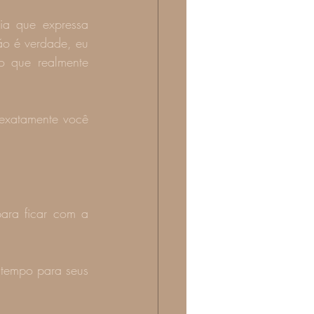
a que expressa 
o é verdade, eu 
 que realmente 
exatamente você 
ara ficar com a 
 tempo para seus 