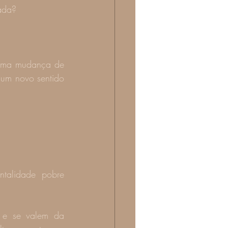
rada?
 uma mudança de 
um novo sentido 
talidade pobre 
 e se valem da 