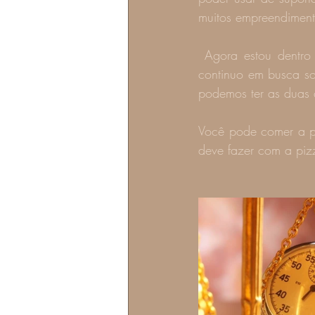
muitos empreendiment
 Agora estou dentro do meu designo realizando o que mais gosto de fazer. Isso é possível, 
continuo em busca so
podemos ter as duas 
Você pode comer a pi
deve fazer com a piz