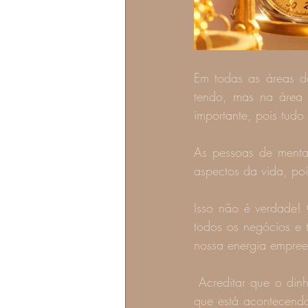
Em todas as áreas d
tendo, mas na área 
importante, pois tudo
As pessoas de menta
aspectos da vida, poi
Isso não é verdade! 
todos os negócios e 
nossa energia empre
 Acreditar que o dinheiro não é importante neste universo chega a ser um absurdo... Veja só o 
que está acontecendo