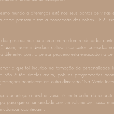
mo mundo a diferenças está nos seus pontos de vistas e
ma como pensam e tem a concepção das coisas.  E é isso
ia das pessoas nasceu e cresceram e foram educadas dentro
 E assim, esses indivíduos cultivam conceitos baseados n
a diferente, pois, o pensar pequeno está enraizado na pe
amar o que foi incutido na formação da personalidade lá
o não é tão simples assim, pois as programações acon
ogramações acontecem em outra dimensão “Na Mente Incon
ção aconteça a nível universal é um trabalho de reconstr
mpo para que a humanidade crie um volume de massa energ
s mudanças aconteçam...