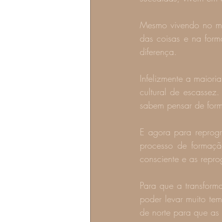
Mesmo vivendo no mes
das coisas e na for
diferença.
Infelizmente a maior
cultural de escassez.
sabem pensar de form
E agora para reprogr
processo de formaçã
consciente e as repr
Para que a transforma
poder levar muito te
de norte para que a