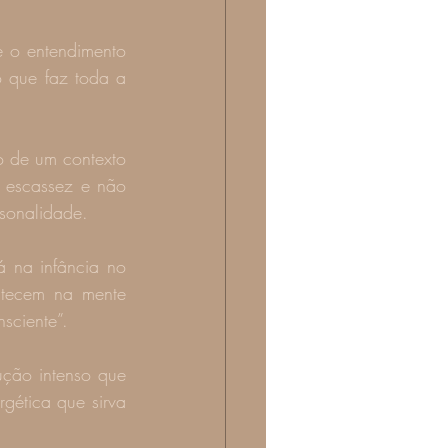
 o entendimento 
 que faz toda a 
 de um contexto 
a escassez e não 
rsonalidade.
 na infância no 
tecem na mente 
sciente”.
ução intenso que 
ética que sirva 