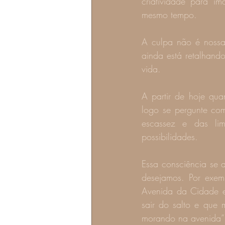
criatividade para i
mesmo tempo.
A culpa não é nossa 
ainda está retalhan
vida.
A partir de hoje qu
logo se pergunte com
escassez e das lim
possibilidades.
Essa consciência se 
desejamos. Por exem
Avenida da Cidade e 
sair do salto e que
morando na avenida” 