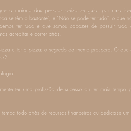
e a maioria das pessoas deixa se guiar por uma idei
a se têm o bastante”, e “Não se pode ter tudo”, o que nã
demos ter tudo e que somos capazes de possuir tudo o
os acreditar e correr atrás.
zza e ter a pizza; o segredo da mente próspera. O que 
za?
alogia!
amente ter uma profissão de sucesso ou ter mais tempo p
o tempo todo atrás de recursos financeiros ou dedica-se um