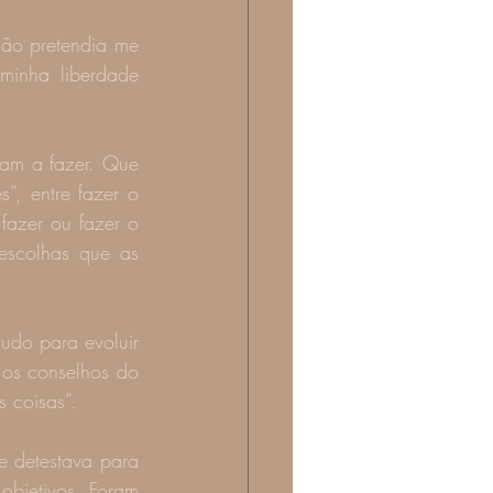
ão pretendia me 
inha liberdade 
ram a fazer. Que 
, entre fazer o 
azer ou fazer o 
escolhas que as 
udo para evoluir 
 os conselhos do 
 coisas”.
bjetivos. Foram 