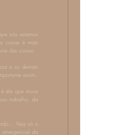
ue nós estamos 
 coisas é mais 
ria das coisas.
eza e os demais 
mportante assim.
 é ele que move 
so trabalho, da 
 emergencial da 