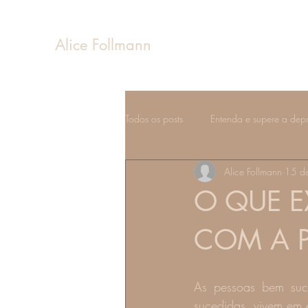
Alice Follmann
Todos os posts
Entenda e supere a dep
Alice Follmann
15 de
Sentimentos e emoções
Estados 
O QUE E
Fases da vida
COM A P
As pessoas bem su
sucedidas, vivem em 