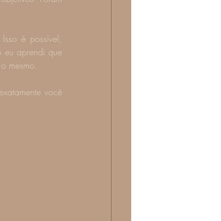
 eu aprendi que 
m o mesmo.
exatamente você 