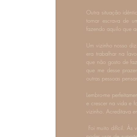
Outra situação idênt
tornar escrava de u
fazendo aquilo que 
Um vizinho nosso dizi
era trabalhar na lav
que não gosto de faz
que me desse prazer 
outras pessoas pensa
Lembro-me perfeitamen
e crescer na vida e f
vizinho. Acreditava 
 Foi muito difícil. Às vezes era obrigada a ficar trabalhando em um trabalho que detestava para 
poder usar de suport