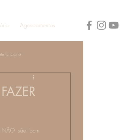
ória
Agendamentos
te funciona
ann
Prevenção de Doenças
 FAZER
e NÃO são bem 