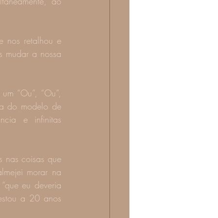
taneamente, ao 
 nos retalhou e 
s mudar a nossa 
um “Ou”, “Ou”, 
ra do modelo de 
ia e infinitas 
 nas coisas que 
mejei morar na 
“que eu deveria 
estou a 20 anos 