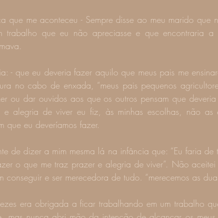
ica que me aconteceu - Sempre disse ao meu marido que n
m trabalho que eu não apreciasse e que encontraria a m
amava.
a: - que eu deveria fazer aquilo que meus pais me ensina
oura no cabo de enxada, “meus pais pequenos agricultores”
er ou dar ouvidos aos que os outros pensam que deveria f
e alegria de viver eu fiz, às minhas escolhas, não as 
m que eu deveríamos fazer.
te de dizer a mim mesma lá na infância que: “Eu faria de t
azer o que me traz prazer e alegria de viver”. Não aceitei
em conseguir e ser merecedora de tudo. “merecemos as duas
e, mas nunca abri mão da intenção de alcançar os meus o