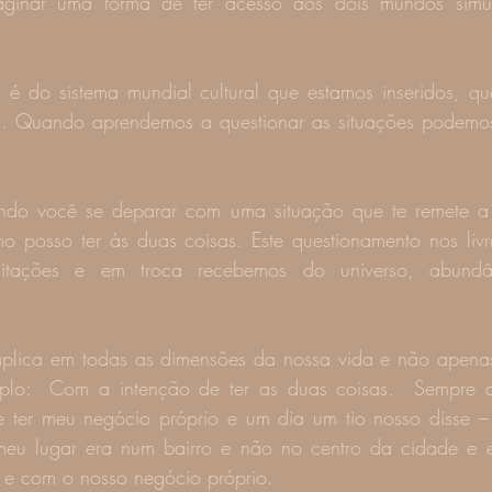
maginar uma forma de ter acesso aos dois mundos simul
é do sistema mundial cultural que estamos inseridos, que
do. Quando aprendemos a questionar as situações podemo
ando você se deparar com uma situação que te remete a 
o posso ter às duas coisas. Este questionamento nos liv
itações e em troca recebemos do universo, abundânc
aplica em todas as dimensões da nossa vida e não apenas
plo:  Com a intenção de ter as duas coisas.  Sempre al
ter meu negócio próprio e um dia um tio nosso disse – 
 meu lugar era num bairro e não no centro da cidade e 
e com o nosso negócio próprio.