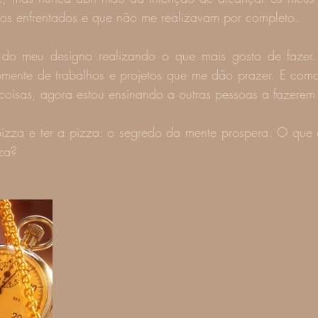
os enfrentados e que não me realizavam por completo.
mente de trabalhos e projetos que me dão prazer. E como
coisas, agora estou ensinando a outras pessoas a fazere
zza e ter a pizza: o segredo da mente prospera. O que 
za?