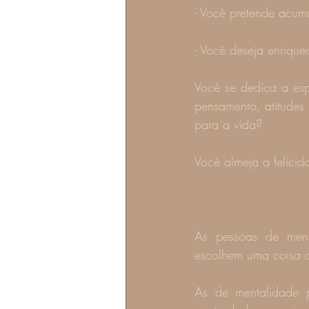
- Você pretende acum
- Você deseja enrique
Você se dedica a esp
pensamento, atitudes
para a vida?
Você almeja a felici
As pessoas de ment
escolhem uma coisa o
As de mentalidade 