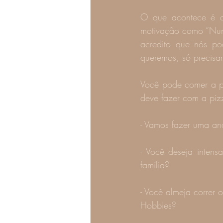
O que acontece é qu
motivação como “Nunc
acredito que nós po
queremos, só precisam
Você pode comer a pi
deve fazer com a piz
- Vamos fazer uma an
- Você deseja intens
família? 
- Você almeja correr 
Hobbies?