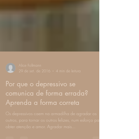
Alice Follmann
29 de set. de 2016
4 min de leitura
Por que o depressivo se
comunica de forma errada?
Aprenda a forma correta
Os depressivos caem na armadilha de agradar os
outros, para tornar os outros felizes, num esforço para