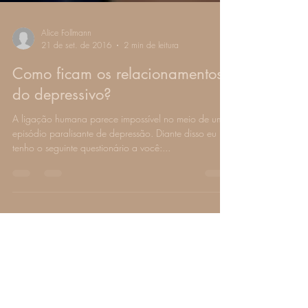
Alice Follmann
21 de set. de 2016
2 min de leitura
Como ficam os relacionamentos
do depressivo?
A ligação humana parece impossível no meio de um
episódio paralisante de depressão. Diante disso eu
tenho o seguinte questionário a você:...