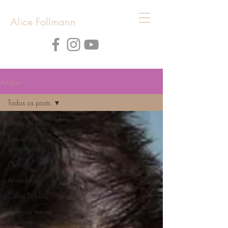
Alice Follmann
Artigos
Todos os posts
Todos os posts
Entenda e supere
a depressão
Outros
Ansiedade
Cintia Suplicy
Como a mente
funciona