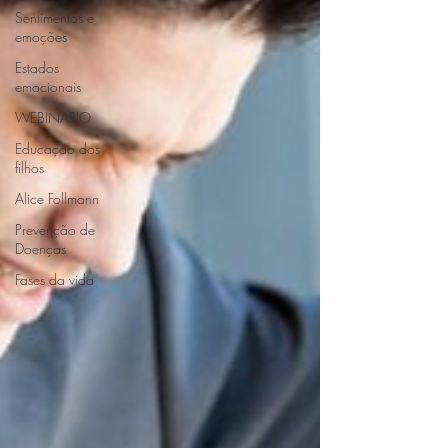
Sentimentos e
emoções
Estados
emocionais
WEBINARIO
Educação dos
filhos
Alice Follmann
Prevenção de
Doenças
Fases da vida