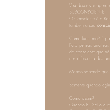
Vou descrever agora
SUBCONSCIENTE. 
O Consciente é o Raci
também a sua 
consci
Como funciona? E pa
Para pensar, analisar,
do consciente que nós
nos diferencia dos an
Mesmo sabendo que às
Somente quando agimo
Como assim? 
Quando Eu SEI o que