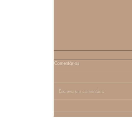
Comentários
Escreva um comentário
Descubra agora se você tem
Carência Afetiva e como
suprir esta necessidade