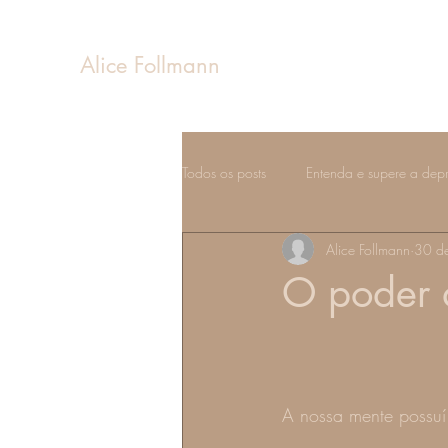
Alice Follmann
Todos os posts
Entenda e supere a dep
Alice Follmann
30 de
Sentimentos e emoções
Estados 
O poder 
Fases da vida
A nossa mente poss