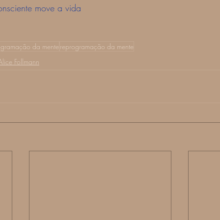
nsciente move a vida
ogramação da mente
reprogramação da mente
Alice Follmann