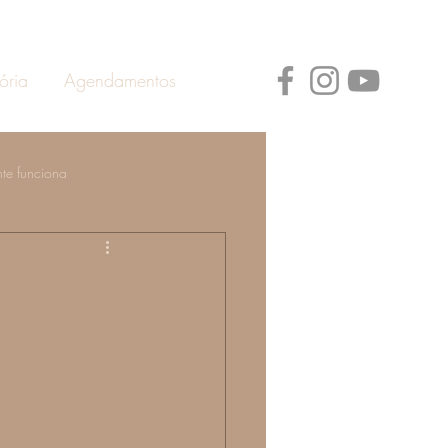
ória
Agendamentos
te funciona
ann
Prevenção de Doenças