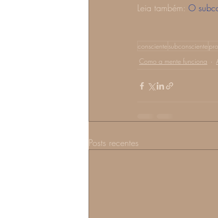
Leia também: 
O subco
consciente
subconsciente
pr
Como a mente funciona
Posts recentes