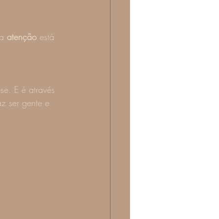
a 
atenção
 está 
-se. E é através 
z ser gente e 