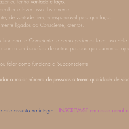
zer eu tenho 
vontade e faço
. 
lher e fazer  isso. Livremente. 
e, de vontade livre, e responsável pelo que faço. 
amente ligados ao Consciente, atentos. 
funciona  o Consciente  e como podemos fazer uso dele d
so bem e em benefício de outras pessoas que queremos ajud
ou falar como funciona o Subconsciente. 
udar o maior número de pessoas a terem qualidade de vid
e este assunto na íntegra.
INSCREVA-SE em nosso canal n