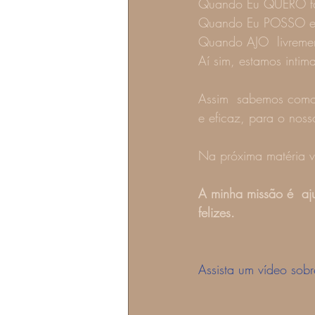
Quando Eu QUERO fa
Quando Eu POSSO esco
Quando AJO  livrement
Aí sim, estamos intim
Assim  sabemos como 
e eficaz, para o nos
Na próxima matéria v
A minha missão é  aj
felizes. 
Assista um vídeo sobr