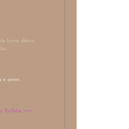
e forma efetiva 
ar. 
a e serem 
o YouTube >>> 