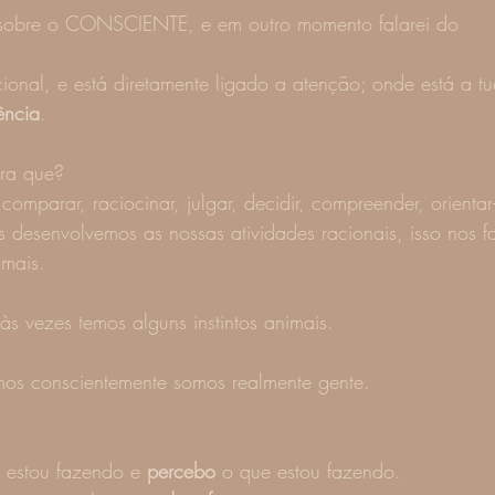
 sobre o CONSCIENTE, e em outro momento falarei do 
onal, e está diretamente ligado a atenção; onde está a tu
ência
. 
ra que? 
 comparar, raciocinar, julgar, decidir, compreender, orientar
 desenvolvemos as nossas atividades racionais, isso nos fa
imais. 
 vezes temos alguns instintos animais. 
s conscientemente somos realmente gente.  
 estou fazendo e 
percebo
 o que estou fazendo. 