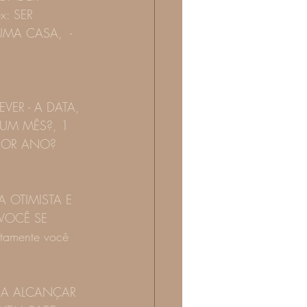
: SER 
MA CASA,  - 
ER - A DATA, 
 UM MÊS?, 1 
POR ANO?  
JA OTIMISTA E 
VOCÊ SE 
tamente você 
PARA ALCANÇAR 