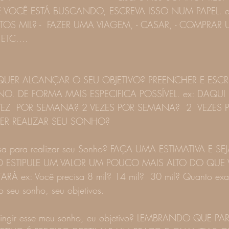
VOCÊ ESTÁ BUSCANDO, ESCREVA ISSO NUM PAPEL. ex
OS MIL? -  FAZER UMA VIAGEM, - CASAR, - COMPRAR U
TC....
             EU                                                                   
ER ALCANÇAR O SEU OBJETIVO? PREENCHER E ESCREV
NO. DE FORMA MAIS ESPECIFICA POSSÍVEL. ex: DAQUI
EZ  POR SEMANA? 2 VEZES POR SEMANA?  2  VEZES 
R REALIZAR SEU SONHO? 
isa para realizar seu Sonho? FAÇA UMA ESTIMATIVA E SE
O ESTIPULE UM VALOR UM POUCO MAIS ALTO DO QUE 
 ex: Você precisa 8 mil? 14 mil?  30 mil? Quanto exa
 o seu sonho, seu objetivos.
atingir esse meu sonho, eu objetivo? LEMBRANDO QUE 