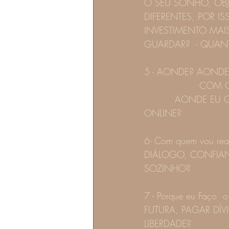
O SEU SONHO, OBJ
DIFERENTES, POR IS
INVESTIMENTO MAI
GUARDAR?  - QUANT
5 - AONDE? AONDE QUERO
                  COM 
          AONDE EU
ONLINE?
6- Com quem vou re
DIÁLOGO, CONFIAN
SOZINHO? 
7 - Porque eu Faço 
FUTURA, PAGAR DÍV
LIBERDADE? 