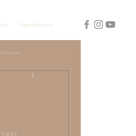
ória
Agendamentos
te funciona
ann
Prevenção de Doenças
SPONDER 