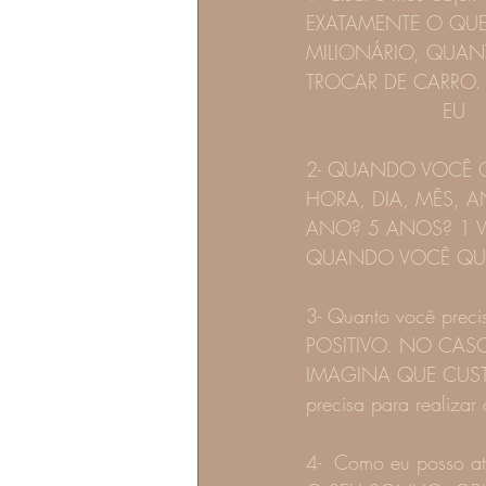
EXATAMENTE O QUE 
MILIONÁRIO, QUANT
TROCAR DE CARRO. E
        
2- QUANDO VOCÊ QU
HORA, DIA, MÊS, A
ANO? 5 ANOS? 1 V
QUANDO VOCÊ QUE
3- Quanto você prec
POSITIVO. NO CAS
IMAGINA QUE CUSTARÁ
precisa para realizar
4-  Como eu posso 