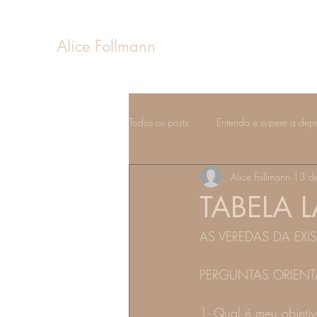
Alice Follmann
Todos os posts
Entenda e supere a dep
Alice Follmann
13 d
Sentimentos e emoções
Estados 
TABELA 
AS VEREDAS DA EXIS
Fases da vida
PERGUNTAS ORIEN
1- Qual é meu objetiv