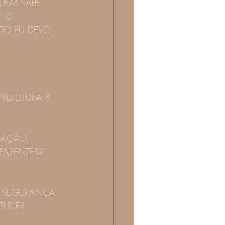
UEM SABE 
É O 
TO EU DEVO 
                 
                 
REFEITURA ? 
CAÇÃO, 
PARENTES? 
IZ, SEGURANÇA 
TUDE? 