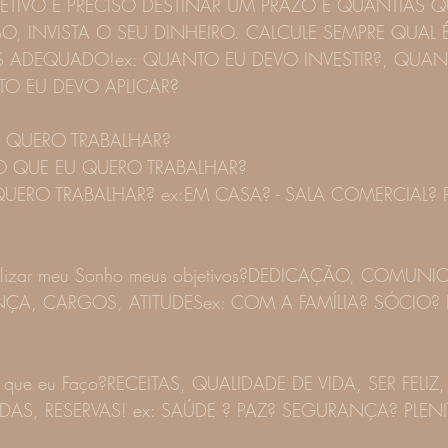
ETIVO É PRECISO DESTINAR UM PRAZO E QUANTIAS Q
SO, INVISTA O SEU DINHEIRO. CALCULE SEMPRE QUAL 
S ADEQUADO!ex: QUANTO EU DEVO INVESTIR?, QUAN
O EU DEVO APLICAR? 
 TRABALHAR?                                                  
O QUE EU QUERO TRABALHAR?                                     
 QUERO TRABALHAR? ex:EM CASA? - SALA COMERCIAL? P
alizar meu Sonho meus objetivos?DEDICAÇÃO, COMUNI
ÇA, CARGOS, ATITUDESex: COM A FAMÍLIA? SÓCIO? 
 o que eu Faço?RECEITAS, QUALIDADE DE VIDA, SER FEL
IDAS, RESERVAS! ex: SAÚDE ? PAZ? SEGURANÇA? PLENI